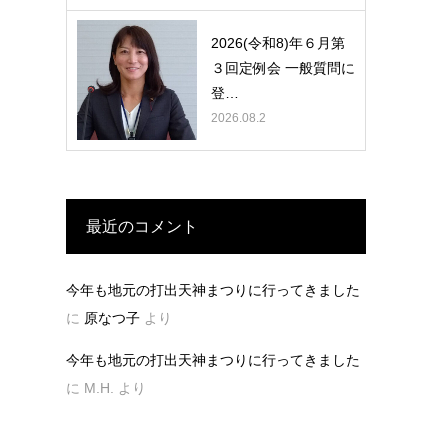
2026(令和8)年６月第
３回定例会 一般質問に
登…
2026.08.2
最近のコメント
今年も地元の打出天神まつりに行ってきました
に
原なつ子
より
今年も地元の打出天神まつりに行ってきました
に
M.H.
より