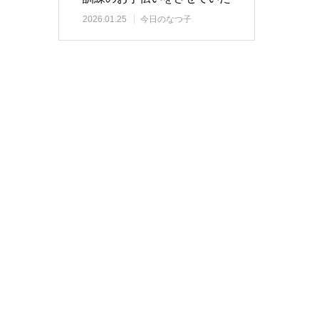
だきました
2026.01.25
今日のなつ子