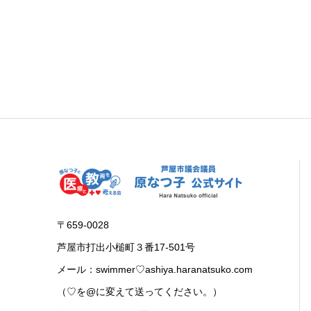
〒659-0028
芦屋市打出小槌町３番17-501号
メール：swimmer♡ashiya.haranatsuko.com
（♡を@に変えて送ってください。）