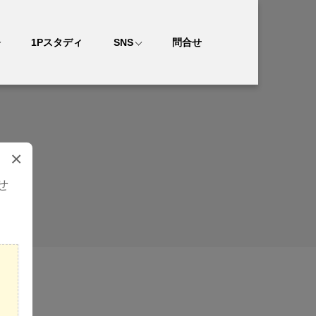
1Pスタディ
SNS
問合せ
×
せ
。