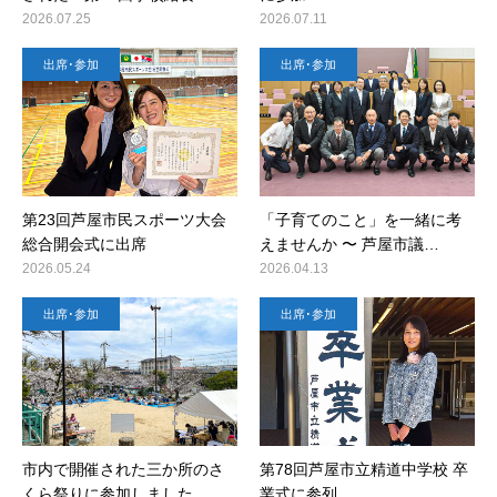
2026.07.25
2026.07.11
出席･参加
出席･参加
第23回芦屋市民スポーツ大会
「子育てのこと」を一緒に考
総合開会式に出席
えませんか 〜 芦屋市議…
2026.05.24
2026.04.13
出席･参加
出席･参加
市内で開催された三か所のさ
第78回芦屋市立精道中学校 卒
くら祭りに参加しました
業式に参列