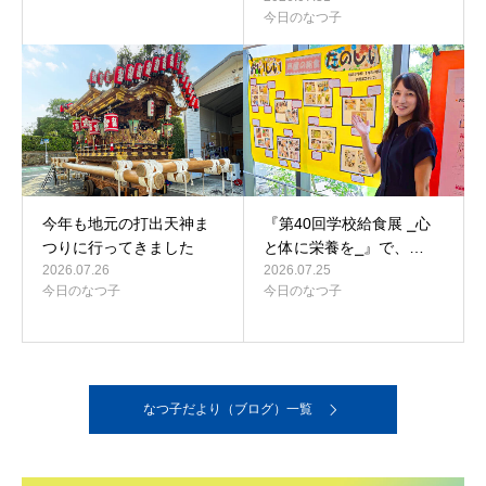
今日のなつ子
今年も地元の打出天神ま
『第40回学校給食展 ⎯心
つりに行ってきました
と体に栄養を⎯』で、…
2026.07.26
2026.07.25
今日のなつ子
今日のなつ子
なつ子だより（ブログ）一覧