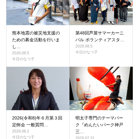
熊本地震の被災地支援の
第48回芦屋サマーカーニ
ための募金活動を行いま
バル ボランティアスタ…
し…
2026.08.5
今日のなつ子
2026.08.5
今日のなつ子
2026(令和8)年６月第３回
明太子専門のテーマパー
定例会 一般質問…
ク『めんたいパーク神戸
2026.08.2
三…
今日のなつ子
2026.07.31