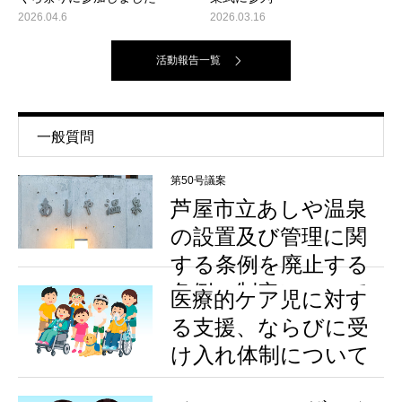
2026.04.6
2026.03.16
活動報告一覧
一般質問
第50号議案
芦屋市立あしや温泉
の設置及び管理に関
する条例を廃止する
条例の制定について
医療的ケア児に対す
る支援、ならびに受
け入れ体制について