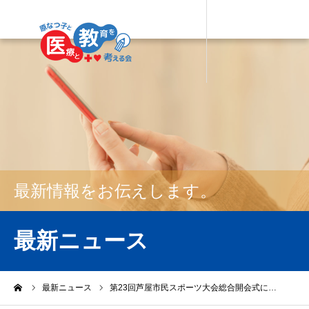
最新情報をお伝えします。
最新ニュース
ーム
最新ニュース
第23回芦屋市民スポーツ大会総合開会式に…