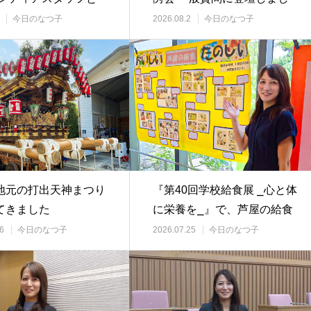
加しました…
た
今日のなつ子
2026.08.2
今日のなつ子
地元の打出天神まつり
『第40回学校給食展 ⎯心と体
てきました
に栄養を⎯』で、芦屋の給食
の魅力を実感…
6
今日のなつ子
2026.07.25
今日のなつ子