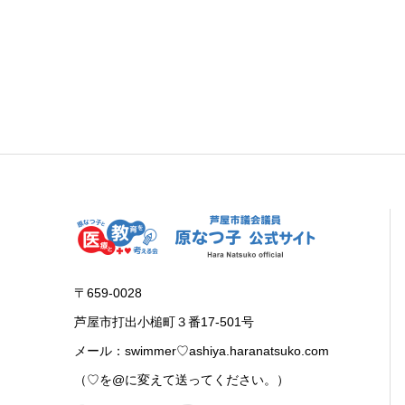
〒659-0028
芦屋市打出小槌町３番17-501号
メール：swimmer♡ashiya.haranatsuko.com
（♡を@に変えて送ってください。）