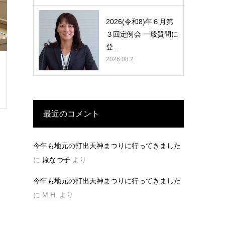
2026(令和8)年６月第
３回定例会 一般質問に
登…
2026.08.2
最近のコメント
今年も地元の打出天神まつりに行ってきました
に
原なつ子
より
今年も地元の打出天神まつりに行ってきました
に
M.H.
より