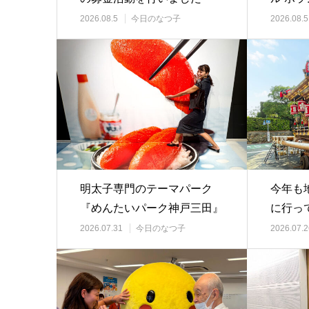
して参
2026.08.5
今日のなつ子
2026.08.5
明太子専門のテーマパーク
今年も
『めんたいパーク神戸三田』
に行っ
へ行ってきました
2026.07.31
今日のなつ子
2026.07.2