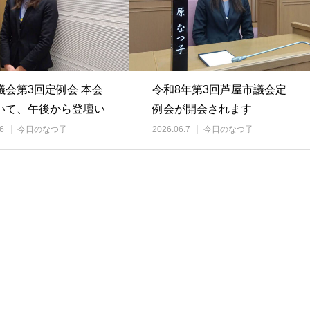
議会第3回定例会 本会
令和8年第3回芦屋市議会定
いて、午後から登壇い
例会が開会されます
す
6
今日のなつ子
2026.06.7
今日のなつ子