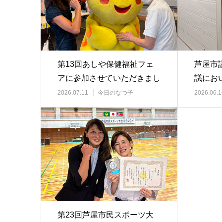
第13回あしや保健福祉フェ
芦屋市
アに参加させていただきまし
議にお
た
たしま
2026.07.11
今日のなつ子
2026.06.1
第23回芦屋市民スポーツ大