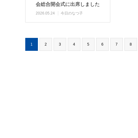
会総合開会式に出席しました
2026.05.24
今日のなつ子
1
2
3
4
5
6
7
8