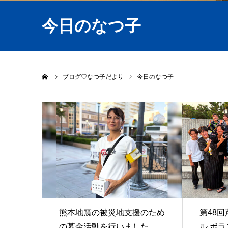
今日のなつ子
ホーム
ブログ♡なつ子だより
今日のなつ子
熊本地震の被災地支援のため
第48
の募金活動を行いました
ル ボ