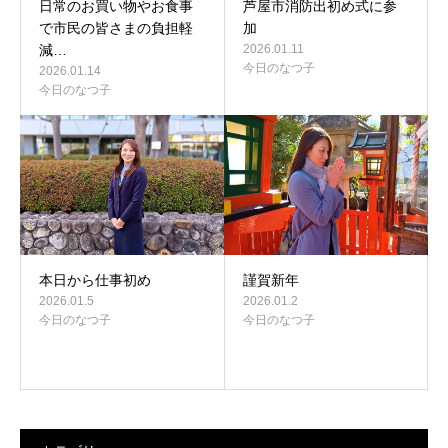
日常のお買い物やお食事
芦屋市消防出初め式に参
で市民の皆さまの負担軽
加
減…
2026.01.11
今日のなつ子
2026.01.14
今日のなつ子
本日から仕事初め
謹賀新年
2026.01.5
2026.01.2
今日のなつ子
今日のなつ子