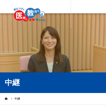
中継
ーム
中継