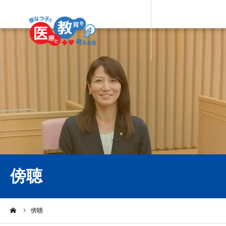
傍聴
ーム
傍聴