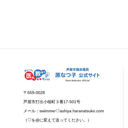
〒659-0028
芦屋市打出小槌町３番17-501号
メール：swimmer♡ashiya.haranatsuko.com
（♡を@に変えて送ってください。）