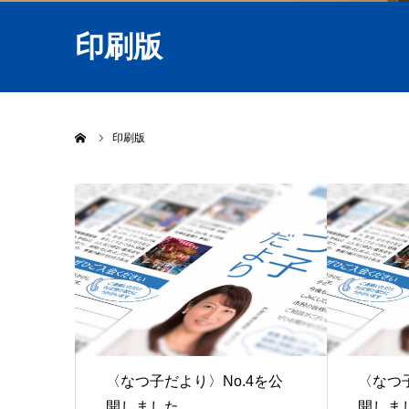
印刷版
ホーム
印刷版
〈なつ子だより〉No.4を公
〈なつ子
開しました
開しま