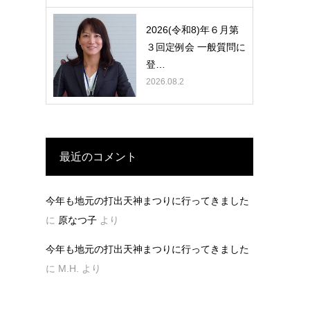
2026(令和8)年６月第
３回定例会 一般質問に
登…
2026.08.2
最近のコメント
今年も地元の打出天神まつりに行ってきました
に
原なつ子
より
今年も地元の打出天神まつりに行ってきました
に
M.H.
より