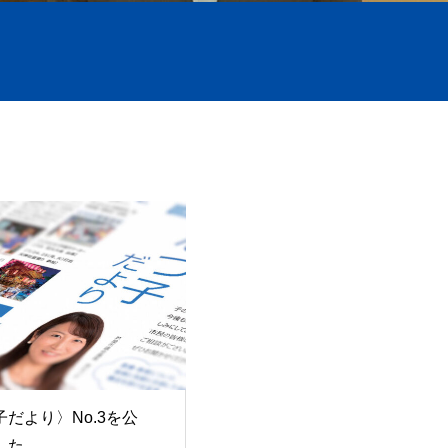
だより〉No.3を公
した