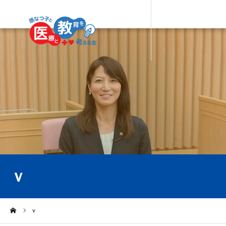
ｖ
ーム
ｖ