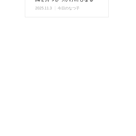
「環境マーケット」…
2025.11.3
今日のなつ子