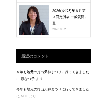
2026(令和8)年６月第
３回定例会 一般質問に
登…
2026.08.2
最近のコメント
今年も地元の打出天神まつりに行ってきました
に
原なつ子
より
今年も地元の打出天神まつりに行ってきました
に
M.H.
より