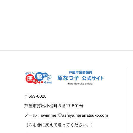
〒659-0028
芦屋市打出小槌町３番17-501号
メール：swimmer♡ashiya.haranatsuko.com
（♡を@に変えて送ってください。）