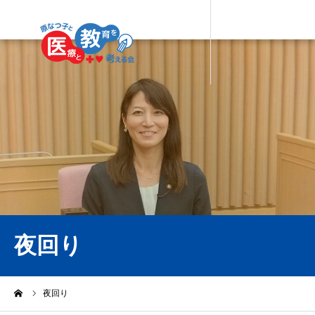
夜回り
ーム
夜回り