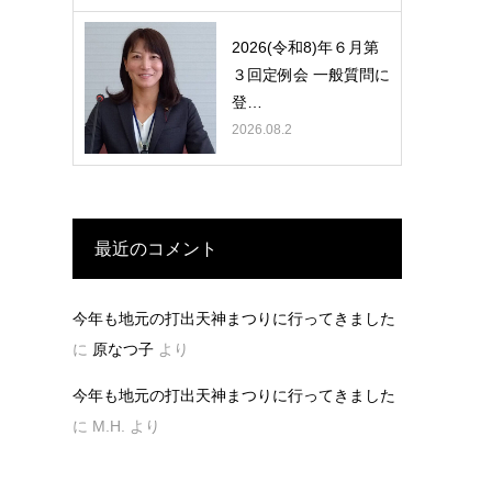
2026(令和8)年６月第
３回定例会 一般質問に
登…
2026.08.2
最近のコメント
今年も地元の打出天神まつりに行ってきました
に
原なつ子
より
今年も地元の打出天神まつりに行ってきました
に
M.H.
より