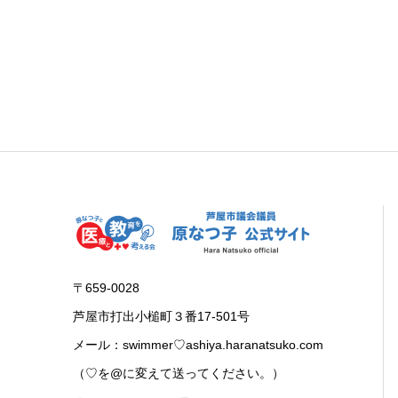
〒659-0028
芦屋市打出小槌町３番17-501号
メール：swimmer♡ashiya.haranatsuko.com
（♡を@に変えて送ってください。）