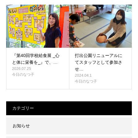
『第40回学校給食展 ⎯心
打出公園リニューアルに
と体に栄養を⎯』で、…
てスタッフとして参加さ
2026.07.25
せ…
今日のなつ子
2024.04.1
今日のなつ子
カテゴリー
お知らせ