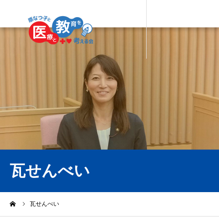
瓦せんべい
ーム
瓦せんべい