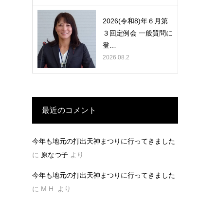
2026(令和8)年６月第
３回定例会 一般質問に
登…
2026.08.2
最近のコメント
今年も地元の打出天神まつりに行ってきました
に
原なつ子
より
今年も地元の打出天神まつりに行ってきました
に
M.H.
より