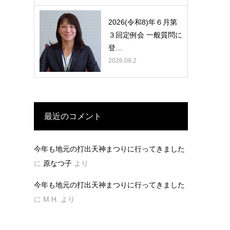
2026(令和8)年６月第
３回定例会 一般質問に
登…
2026.08.2
最近のコメント
今年も地元の打出天神まつりに行ってきました
に
原なつ子
より
今年も地元の打出天神まつりに行ってきました
に
M.H.
より