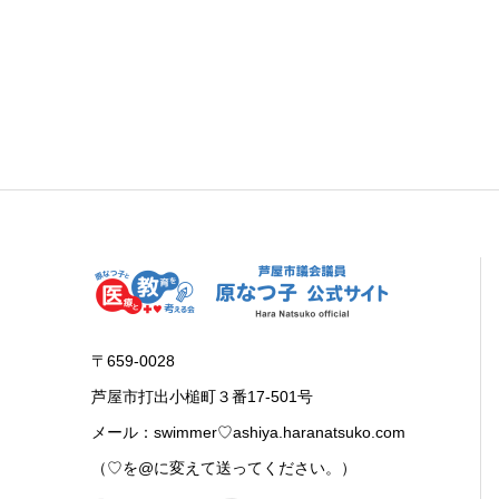
〒659-0028
芦屋市打出小槌町３番17-501号
メール：swimmer♡ashiya.haranatsuko.com
（♡を@に変えて送ってください。）