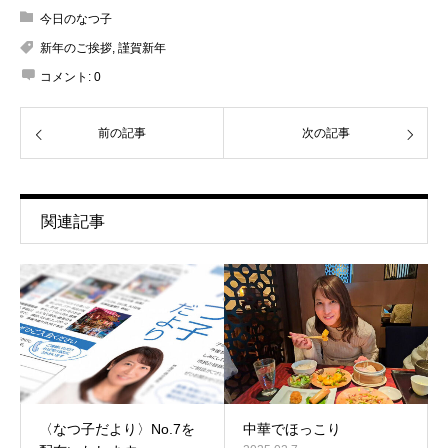
今日のなつ子
新年のご挨拶
,
謹賀新年
コメント:
0
前の記事
次の記事
関連記事
〈なつ子だより〉No.7を
中華でほっこり