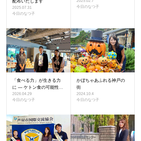
配布いたします
2025.02.7
今日のなつ子
2025.07.31
今日のなつ子
「食べる力」が生きる力
かぼちゃあふれる神戸の
に ― ケトン食の可能性…
街
2026.04.29
2024.10.4
今日のなつ子
今日のなつ子