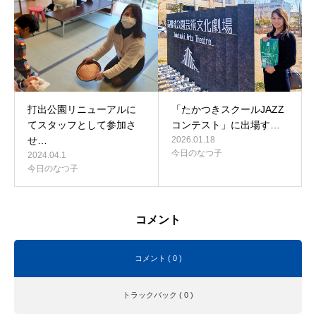
打出公園リニューアルに
「たかつきスクールJAZZ
てスタッフとして参加さ
コンテスト」に出場す…
せ…
2026.01.18
今日のなつ子
2024.04.1
今日のなつ子
コメント
コメント ( 0 )
トラックバック ( 0 )