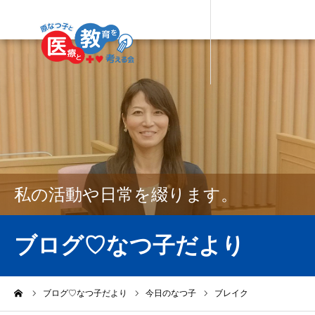
私の活動や日常を綴ります。
ブログ♡なつ子だより
ーム
ブログ♡なつ子だより
今日のなつ子
ブレイク