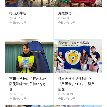
打出天神祭
お雛様と・・・
2024.07.26
2024.03.3
今日のなつ子
今日のなつ子
宮川小学校にて行われた
打出天神社で行われた
防災訓練のお手伝いをさ
『芦屋米まつり』、潮芦
せ…
屋交…
2026.01.25
2025.10.19
今日のなつ子
今日のなつ子