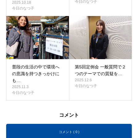
今日のなつ子
2025.10.18
今日のなつ子
普段の生活の中で環境へ
第5回定例会 一般質問で２
の意識を持つきっかけに
つのテーマでの質疑を…
も…
2025.12.6
今日のなつ子
2025.11.3
今日のなつ子
コメント
コメント ( 0 )