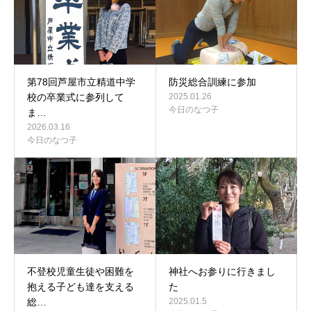
第78回芦屋市立精道中学
防災総合訓練に参加
校の卒業式に参列して
2025.01.26
今日のなつ子
ま…
2026.03.16
今日のなつ子
不登校児童生徒や困難を
神社へお参りに行きまし
抱える子ども達を支える
た
総…
2025.01.5