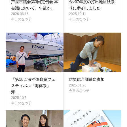
芦屋市議会第3回定例会 本
令和7年度の打出地区秋祭
会議において、午後か…
りに参加しました
2026.06.16
2025.10.11
今日のなつ子
今日のなつ子
『第18回海洋体育館フェ
防災総合訓練に参加
スティバル「海体祭」
2025.01.26
今日のなつ子
海…
2025.10.5
今日のなつ子