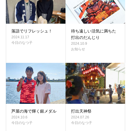
落語でリフレッシュ！
待ち遠しい活気に満ちた
2024.11.17
打出のだんじり
今日のなつ子
2024.10.9
お知らせ
芦屋の海で輝く銀メダル
打出天神祭
2024.10.6
2024.07.26
今日のなつ子
今日のなつ子