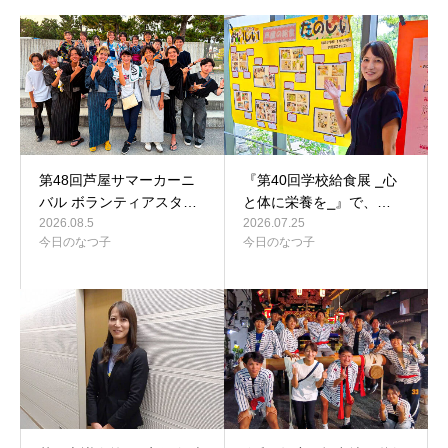
第48回芦屋サマーカーニ
『第40回学校給食展 ⎯心
バル ボランティアスタ…
と体に栄養を⎯』で、…
2026.08.5
2026.07.25
今日のなつ子
今日のなつ子