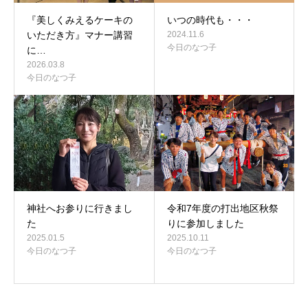
『美しくみえるケーキの
いつの時代も・・・
いただき方』マナー講習
2024.11.6
今日のなつ子
に…
2026.03.8
今日のなつ子
神社へお参りに行きまし
令和7年度の打出地区秋祭
た
りに参加しました
2025.01.5
2025.10.11
今日のなつ子
今日のなつ子