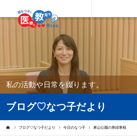
私の活動や日常を綴ります。
ブログ♡なつ子だより
ーム
ブログ♡なつ子だより
今日のなつ子
東山公園の寒緋寒桜