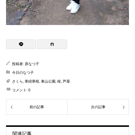
投稿者:
原なつ子
今日のなつ子
さくら
,
寒緋寒桜
,
東山公園
,
桜
,
芦屋
コメント:
0
前の記事
次の記事
関連記事