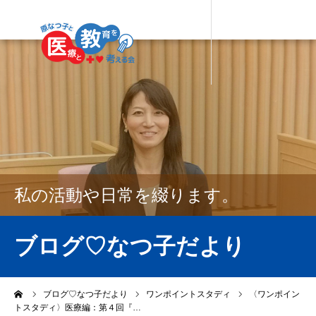
私の活動や日常を綴ります。
ブログ♡なつ子だより
ーム
ブログ♡なつ子だより
ワンポイントスタディ
〈ワンポイン
トスタディ〉医療編：第４回『…