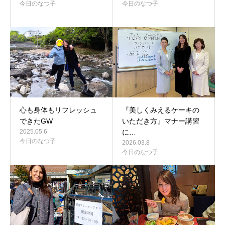
今日のなつ子
今日のなつ子
心も身体もリフレッシュ
『美しくみえるケーキの
できたGW
いただき方』マナー講習
2025.05.6
に…
今日のなつ子
2026.03.8
今日のなつ子