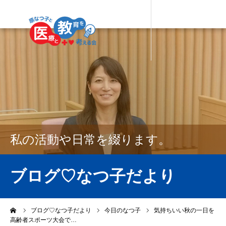
私の活動や日常を綴ります。
ブログ♡なつ子だより
ーム
ブログ♡なつ子だより
今日のなつ子
気持ちいい秋の一日を
高齢者スポーツ大会で…