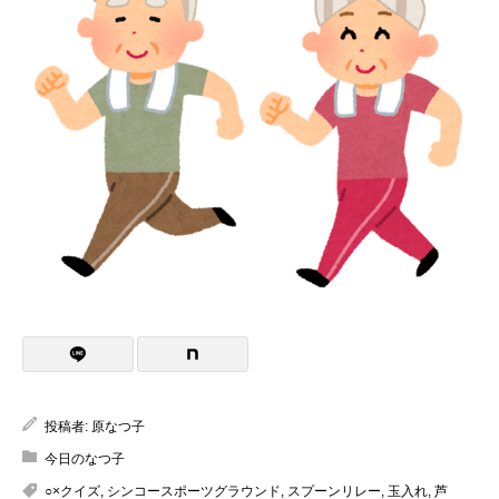
投稿者:
原なつ子
今日のなつ子
○×クイズ
,
シンコースポーツグラウンド
,
スプーンリレー
,
玉入れ
,
芦