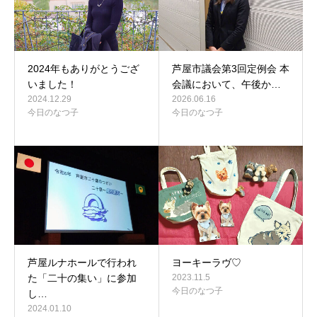
2024年もありがとうござ
芦屋市議会第3回定例会 本
いました！
会議において、午後か…
2024.12.29
2026.06.16
今日のなつ子
今日のなつ子
芦屋ルナホールで行われ
ヨーキーラヴ♡
た「二十の集い」に参加
2023.11.5
今日のなつ子
し…
2024.01.10