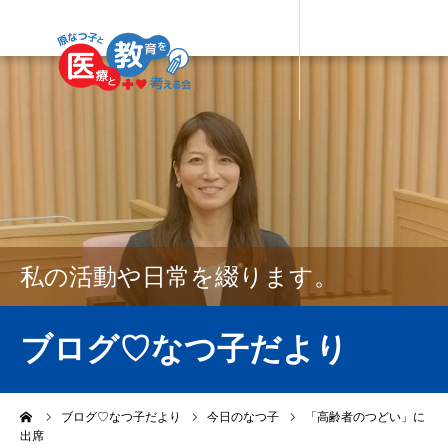
私の活動や日常を綴ります。
ブログ♡なつ子だより
ーム
ブログ♡なつ子だより
今日のなつ子
「高齢者のつどい」に
出席