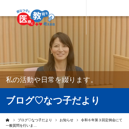
私の活動や日常を綴ります。
ブログ♡なつ子だより
ーム
ブログ♡なつ子だより
お知らせ
令和６年第３回定例会にて
一般質問を行いま…